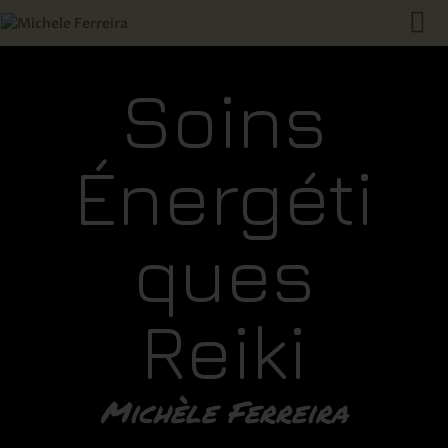
Soins
ACCUEIL
Énergéti
QUI SUIS JE ?
QU’EST-CE QUE LE REIKI
?
ques
LES SOINS
RENDEZ-VOUS
TARIFS
Reiki
CONTACT
Michèle Ferreira