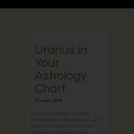
Uranus in
Your
Astrology
Chart
25 mars 2019
Lorem ipsum dolor sit amet,
consectetuer adipiscing elit, sed
diam nonummy nibh euismod
tincidunt ut laoreet dolore