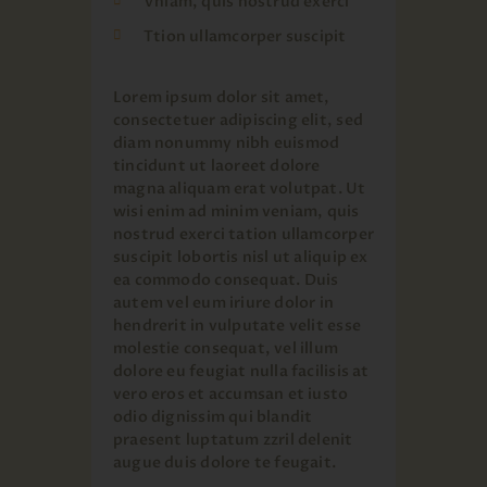
Vniam, quis nostrud exerci
Ttion ullamcorper suscipit
Lorem ipsum dolor sit amet,
consectetuer adipiscing elit, sed
diam nonummy nibh euismod
tincidunt ut laoreet dolore
magna aliquam erat volutpat. Ut
wisi enim ad minim veniam, quis
nostrud exerci tation ullamcorper
suscipit lobortis nisl ut aliquip ex
ea commodo consequat. Duis
autem vel eum iriure dolor in
hendrerit in vulputate velit esse
molestie consequat, vel illum
dolore eu feugiat nulla facilisis at
vero eros et accumsan et iusto
odio dignissim qui blandit
praesent luptatum zzril delenit
augue duis dolore te feugait.