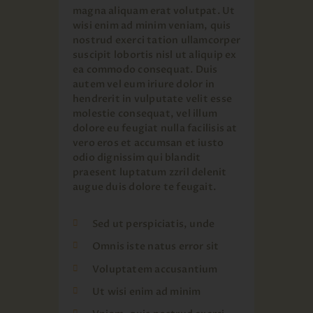
magna aliquam erat volutpat. Ut
wisi enim ad minim veniam, quis
nostrud exerci tation ullamcorper
suscipit lobortis nisl ut aliquip ex
ea commodo consequat. Duis
autem vel eum iriure dolor in
hendrerit in vulputate velit esse
molestie consequat, vel illum
dolore eu feugiat nulla facilisis at
vero eros et accumsan et iusto
odio dignissim qui blandit
praesent luptatum zzril delenit
augue duis dolore te feugait.
Sed ut perspiciatis, unde
Omnis iste natus error sit
Voluptatem accusantium
Ut wisi enim ad minim