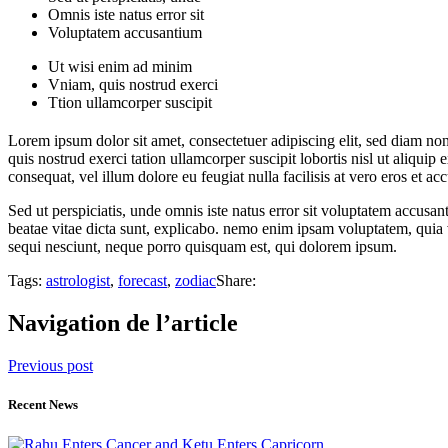
Omnis iste natus error sit
Voluptatem accusantium
Ut wisi enim ad minim
Vniam, quis nostrud exerci
Ttion ullamcorper suscipit
Lorem ipsum dolor sit amet, consectetuer adipiscing elit, sed diam n
quis nostrud exerci tation ullamcorper suscipit lobortis nisl ut aliqui
consequat, vel illum dolore eu feugiat nulla facilisis at vero eros et a
Sed ut perspiciatis, unde omnis iste natus error sit voluptatem accusa
beatae vitae dicta sunt, explicabo. nemo enim ipsam voluptatem, quia v
sequi nesciunt, neque porro quisquam est, qui dolorem ipsum.
Tags:
astrologist
,
forecast
,
zodiac
Share:
Navigation de l’article
Previous post
Recent News