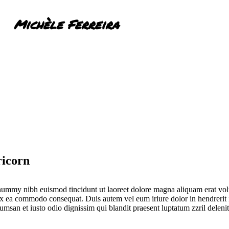
Michèle Ferreira
ricorn
onummy nibh euismod tincidunt ut laoreet dolore magna aliquam erat vo
p ex ea commodo consequat. Duis autem vel eum iriure dolor in hendrerit i
ccumsan et iusto odio dignissim qui blandit praesent luptatum zzril deleni