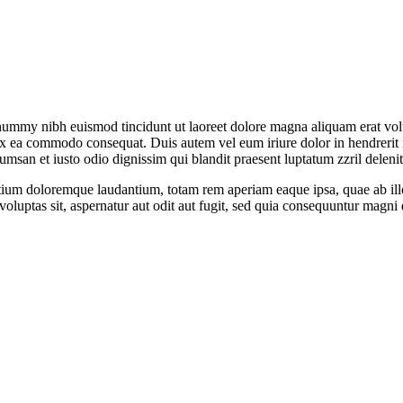
onummy nibh euismod tincidunt ut laoreet dolore magna aliquam erat vo
p ex ea commodo consequat. Duis autem vel eum iriure dolor in hendrerit i
ccumsan et iusto odio dignissim qui blandit praesent luptatum zzril deleni
ntium doloremque laudantium, totam rem aperiam eaque ipsa, quae ab illo 
oluptas sit, aspernatur aut odit aut fugit, sed quia consequuntur magni 