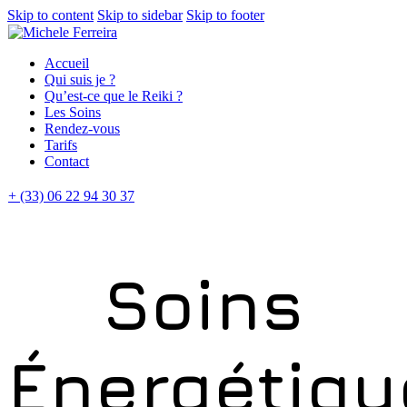
Skip to content
Skip to sidebar
Skip to footer
Accueil
Qui suis je ?
Qu’est-ce que le Reiki ?
Les Soins
Rendez-vous
Tarifs
Contact
+ (33) 06 22 94 30 37
Soins
Énergétiqu