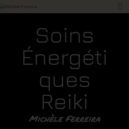
Soins
ACCUEIL
Énergéti
QUI SUIS JE ?
QU’EST-CE QUE LE REIKI
?
ques
LES SOINS
RENDEZ-VOUS
TARIFS
Reiki
CONTACT
Michèle Ferreira