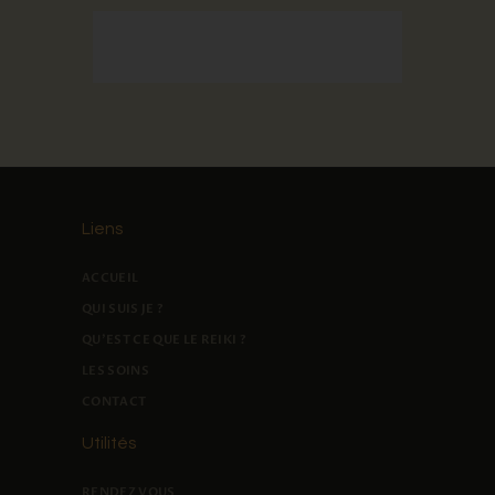
Liens
ACCUEIL
QUI SUIS JE ?
QU'EST CE QUE LE REIKI ?
LES SOINS
CONTACT
Utilités
RENDEZ VOUS