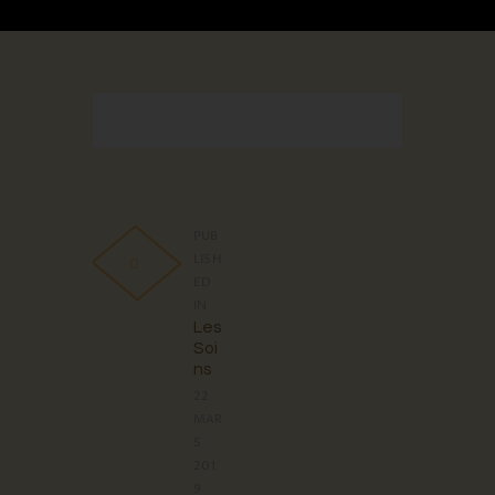
PUB
LISH
ED
IN
Les
Soi
ns
22
MAR
S
201
9