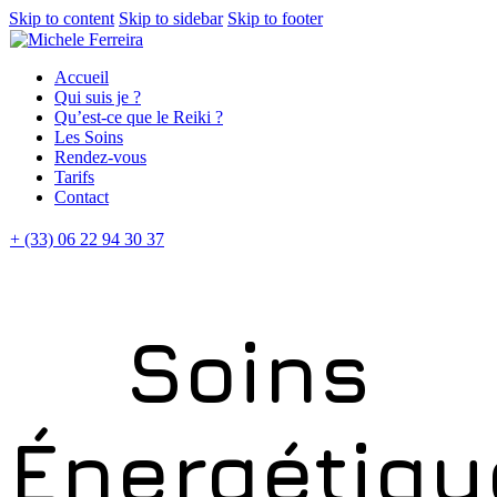
Skip to content
Skip to sidebar
Skip to footer
Accueil
Qui suis je ?
Qu’est-ce que le Reiki ?
Les Soins
Rendez-vous
Tarifs
Contact
+ (33) 06 22 94 30 37
Soins
Énergétiqu