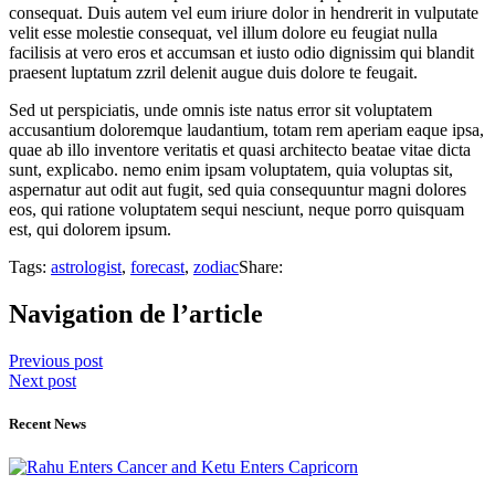
consequat. Duis autem vel eum iriure dolor in hendrerit in vulputate
velit esse molestie consequat, vel illum dolore eu feugiat nulla
facilisis at vero eros et accumsan et iusto odio dignissim qui blandit
praesent luptatum zzril delenit augue duis dolore te feugait.
Sed ut perspiciatis, unde omnis iste natus error sit voluptatem
accusantium doloremque laudantium, totam rem aperiam eaque ipsa,
quae ab illo inventore veritatis et quasi architecto beatae vitae dicta
sunt, explicabo. nemo enim ipsam voluptatem, quia voluptas sit,
aspernatur aut odit aut fugit, sed quia consequuntur magni dolores
eos, qui ratione voluptatem sequi nesciunt, neque porro quisquam
est, qui dolorem ipsum.
Tags:
astrologist
,
forecast
,
zodiac
Share:
Navigation de l’article
Previous post
Next post
Recent News