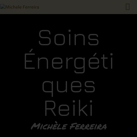
Soins
ACCUEIL
Énergéti
QUI SUIS JE ?
QU’EST-CE QUE LE REIKI
?
ques
LES SOINS
RENDEZ-VOUS
TARIFS
Reiki
CONTACT
Michèle Ferreira