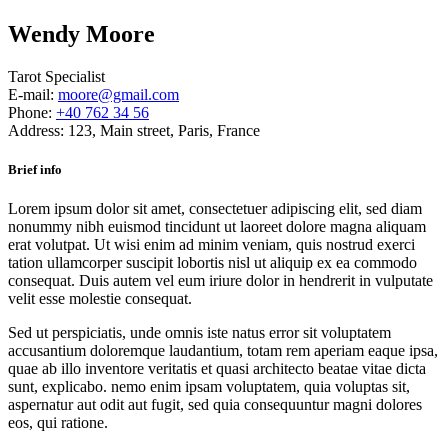
Wendy Moore
Tarot Specialist
E-mail:
moore@gmail.com
Phone:
+40 762 34 56
Address:
123, Main street, Paris, France
Brief info
Lorem ipsum dolor sit amet, consectetuer adipiscing elit, sed diam
nonummy nibh euismod tincidunt ut laoreet dolore magna aliquam
erat volutpat. Ut wisi enim ad minim veniam, quis nostrud exerci
tation ullamcorper suscipit lobortis nisl ut aliquip ex ea commodo
consequat. Duis autem vel eum iriure dolor in hendrerit in vulputate
velit esse molestie consequat.
Sed ut perspiciatis, unde omnis iste natus error sit voluptatem
accusantium doloremque laudantium, totam rem aperiam eaque ipsa,
quae ab illo inventore veritatis et quasi architecto beatae vitae dicta
sunt, explicabo. nemo enim ipsam voluptatem, quia voluptas sit,
aspernatur aut odit aut fugit, sed quia consequuntur magni dolores
eos, qui ratione.