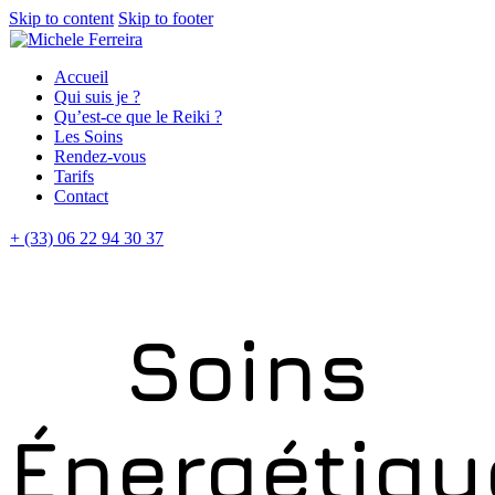
Skip to content
Skip to footer
Accueil
Qui suis je ?
Qu’est-ce que le Reiki ?
Les Soins
Rendez-vous
Tarifs
Contact
+ (33) 06 22 94 30 37
Soins
Énergétiqu