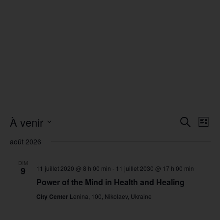
À venir
R
N
R
L
e
a
e
S
i
c
v
c
août 2026
é
s
h
i
h
l
t
e
g
e
e
e
r
a
DIM
r
11 juillet 2020 @ 8 h 00 min
-
11 juillet 2030 @ 17 h 00 min
9
c
c
t
c
t
h
i
Power of the Mind in Health and Healing
h
i
e
o
e
o
City Center
Lenina, 100, Nikolaev, Ukraine
e
n
n
t
d
n
n
e