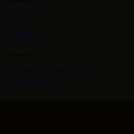
Suivez moi !
Facebook
Twitter
Instagram
Youtube
Contactez moi
contact@soins-energetiques-reiki.fr
+ (33) 06 22 94 30 37